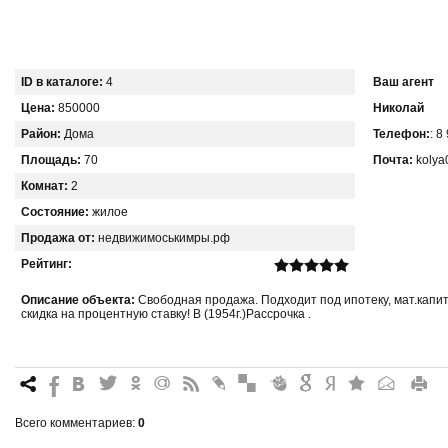
ID в каталоге:
4
Ваш агент
Цена:
850000
Николай
Район:
Дома
Телефон:
: 8
Площадь:
70
Почта:
kolya
Комнат:
2
Состояние:
жилое
Продажа от:
недвижимоськимры.рф
Рейтинг:
Описание объекта:
Свободная продажа. Подходит под ипотеку, мат.капит
скидка на процентную ставку! В (1954г.)Рассрочка .
7
%
4
3
.
+
0
*
#
"
&
6
Q
P
R
Всего комментариев
:
0