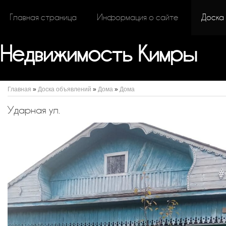
Главная страница
Информация о сайте
Доска
Недвижимость Кимры
Главная
»
Доска объявлений
»
Дома
»
Дома
Ударная ул.