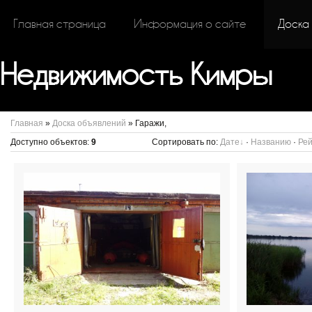
Главная страница
Информация о сайте
Доска
Недвижимость Кимры
Главная
»
Доска объявлений
» Гаражи,
Доступно объектов
:
9
Сортировать по
:
Дате
·
Названию
·
Рей