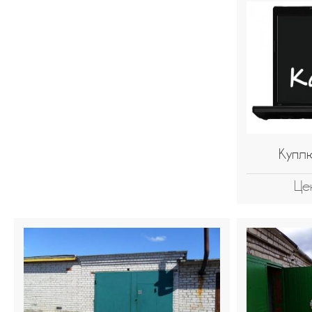
Купл
Це