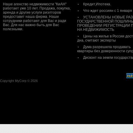
Наше агенство недвижимости "КиАН"
Кредит,Ипотека.
работает уже 10 лет. Продажа, покупка,
Что ждет россиян с 1 января
аренда и другие услуги риэлторов
предоставит наша фирма. Наши
УСТАНОВЛЕНЫ НОВЫЕ РА
сотрудники работают для Вас и ради
ГОСУДАРСТВЕННОЙ ПОШЛИН
Вас. Для нас важно быть для Вас
ПРОВЕДЕНИИ РЕГИСТРАЦИИ 
полезными.
НА НЕДВИЖИМОСТЬ
Цены на жилье в России дос
дна, считают эксперты
Дума разрешила продавать
квартиры без доверенности супр
Дисконт на земли государств
Copyright MyCorp © 2026