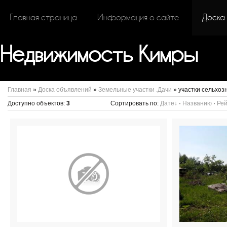
Главная страница
Информация о сайте
Доска
Недвижимость Кимры
Главная
»
Доска объявлений
»
Земельные участки .Дачи
» участки сельхоз
Доступно объектов
:
3
Сортировать по
:
Дате
·
Названию
·
Рей