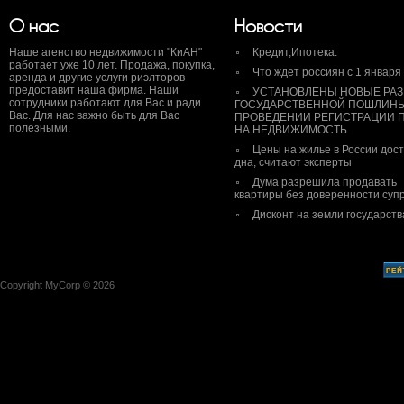
О нас
Новости
Наше агенство недвижимости "КиАН"
Кредит,Ипотека.
работает уже 10 лет. Продажа, покупка,
Что ждет россиян с 1 января
аренда и другие услуги риэлторов
предоставит наша фирма. Наши
УСТАНОВЛЕНЫ НОВЫЕ РА
сотрудники работают для Вас и ради
ГОСУДАРСТВЕННОЙ ПОШЛИН
Вас. Для нас важно быть для Вас
ПРОВЕДЕНИИ РЕГИСТРАЦИИ 
полезными.
НА НЕДВИЖИМОСТЬ
Цены на жилье в России дос
дна, считают эксперты
Дума разрешила продавать
квартиры без доверенности супр
Дисконт на земли государств
Copyright MyCorp © 2026