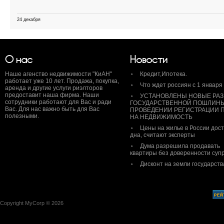
24 декабря
О нас
Новости
Наше агенство недвижимости "КиАН"
Кредит,Ипотека.
работает уже 10 лет. Продажа, покупка,
Что ждет россиян с 1 января
аренда и другие услуги риэлторов
предоставит наша фирма. Наши
УСТАНОВЛЕНЫ НОВЫЕ РА
сотрудники работают для Вас и ради
ГОСУДАРСТВЕННОЙ ПОШЛИН
Вас. Для нас важно быть для Вас
ПРОВЕДЕНИИ РЕГИСТРАЦИИ 
полезными.
НА НЕДВИЖИМОСТЬ
Цены на жилье в России дос
дна, считают эксперты
Дума разрешила продавать
квартиры без доверенности супр
Дисконт на земли государств
Copyright MyCorp © 2026